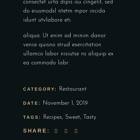
consectet urta dipis isu cingelit, sed
do eiusmodsl ntetm mpor incida
idunt utvlabore eti.
aliqua. Ut enim ad minim danor
venia quisno strud exercitation
ullamco labor nisiutse ns aliquip ex
ea commodo labr.
Restaurant
CATEGORY:
November 1, 2019
DATE:
Recipes
,
Sweet
,
Tasty
TAGS:
SHARE: